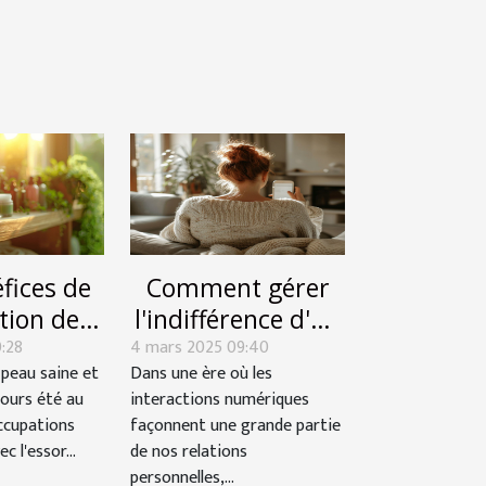
fices de
Comment gérer
ation de
l'indifférence d'un
0:28
ques bio
4 mars 2025 09:40
ex sur les réseaux
 peau saine et
Dans une ère où les
santé de
sociaux
jours été au
interactions numériques
peau
ccupations
façonnent une grande partie
c l'essor...
de nos relations
personnelles,...