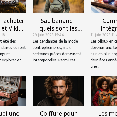
i acheter
Sac banane :
Com
let Viking
quels sont les
intégr
:18
?
29 juin 2023 15:44
avantages de
11 juin 2023 11:
crista
t été des
Les tendances de la mode
Les bijoux en c
choisir cet
votre
ndaires qui ont
sont éphémères, mais
devenus une t
accessoire de
perso
ongues
certaines pièces demeurent
plus en plus po
mode ?
explorer et...
intemporelles. Parmi ces...
dernières anné
une...
uoi une
Coiffure pour
Les me