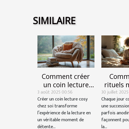
SIMILAIRE
Comment créer
Comme
un coin lecture
rituels
3 août 2025 00:56
cosy chez soi ?
30 juillet 2025
influen
Créer un coin lecture cosy
Chaque jour 
votre
chez soi transforme
une succession
quoti
l’expérience de la lecture en
parfois anodin
un véritable moment de
façonnent po
détente...
la...