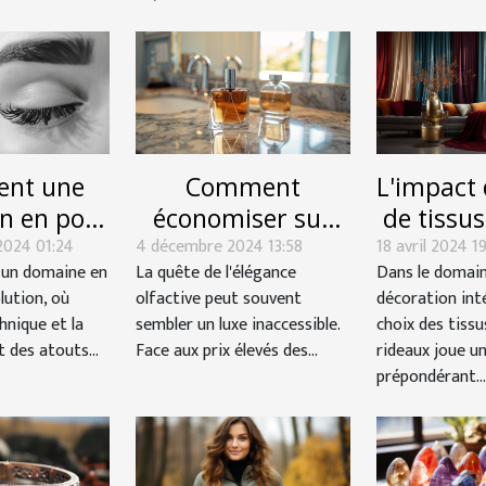
nt une
Comment
L'impact 
n en pose
économiser sur
de tissus
2024 01:24
ls peut
4 décembre 2024 13:58
les parfums de
18 avril 2024 19
ridea
 un domaine en
La quête de l'élégance
Dans le domain
r votre
luxe avec des
l'ambian
lution, où
olfactive peut souvent
décoration inté
rière
alternatives
pi
hnique et la
sembler un luxe inaccessible.
choix des tissu
étique
abordables
t des atouts...
Face aux prix élevés des...
rideaux joue un
prépondérant...