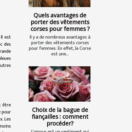
Quels avantages de
porter des vêtements
corses pour femmes ?
Il est
Il y a de nombreux avantages à
porter des vêtements corses
ec des
pour femmes. En effet, la Corse
grande
est une...
bleues
utres
t être
Choix de la bague de
e pour
fiançailles : comment
x. Les
procéder?
 moins
L'amour est un sentiment qui