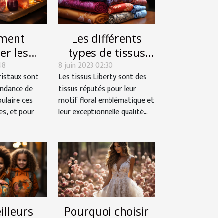
ment
Les différents
er les
types de tissus
48
ux dans
8 juin 2023 02:30
Liberty
ristaux sont
Les tissus Liberty sont des
 style
endance de
tissus réputés pour leur
nnel ?
pulaire ces
motif floral emblématique et
es, et pour
leur exceptionnelle qualité...
illeurs
Pourquoi choisir