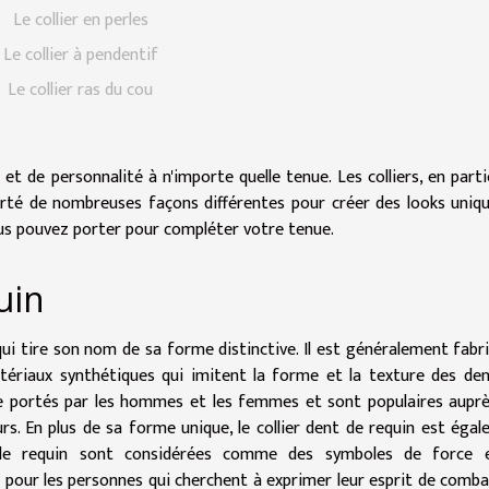
Le collier en perles
Le collier à pendentif
Le collier ras du cou
t de personnalité à n'importe quelle tenue. Les colliers, en partic
orté de nombreuses façons différentes pour créer des looks uniq
vous pouvez porter pour compléter votre tenue.
uin
qui tire son nom de sa forme distinctive. Il est généralement fabr
tériaux synthétiques qui imitent la forme et la texture des de
tre portés par les hommes et les femmes et sont populaires aupr
. En plus de sa forme unique, le collier dent de requin est éga
 de requin sont considérées comme des symboles de force 
e pour les personnes qui cherchent à exprimer leur esprit de comba