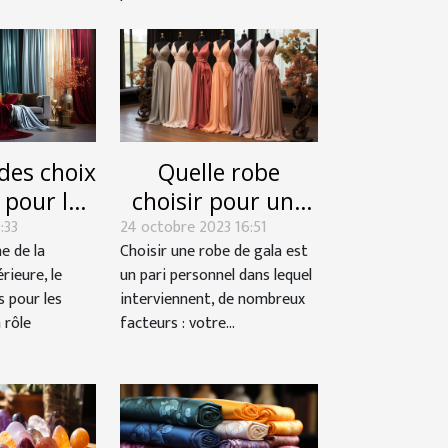
Quelle robe
des choix
choisir pour une
 pour les
24 octobre 2023 16:51
soirée gala ?
:33
ux sur
Choisir une robe de gala est
e de la
ce d'une
un pari personnel dans lequel
rieure, le
èce
interviennent, de nombreux
s pour les
facteurs : votre...
 rôle