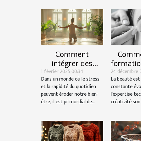
Comment
Comme
intégrer des
formatio
1 février 2025 00:34
routines de yoga
24 décembre 
de ci
Dans un monde où le stress
La beauté est
pour améliorer le
booste
et la rapidité du quotidien
constante évo
bien-être
car
peuvent éroder notre bien-
l'expertise tec
quotidien
esth
être, il est primordial de...
créativité son