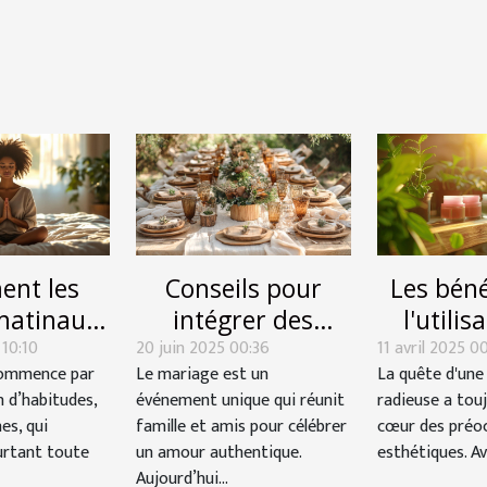
nt les
Conseils pour
Les béné
 matinaux
intégrer des
l'utilis
 10:10
cent-ils
20 juin 2025 00:36
éléments
11 avril 2025 0
cosméti
commence par
Le mariage est un
La quête d'une
 succès
écoresponsables
pour la 
 d’habitudes,
événement unique qui réunit
radieuse a tou
dien ?
dans votre
la 
es, qui
famille et amis pour célébrer
cœur des préo
décoration de
urtant toute
un amour authentique.
esthétiques. Ave
mariage
Aujourd’hui...