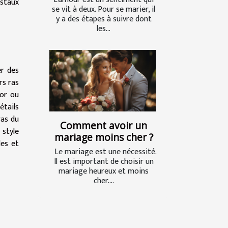
istaux
se vit à deux. Pour se marier, il
y a des étapes à suivre dont
les...
er des
rs ras
'or ou
étails
ras du
Comment avoir un
 style
mariage moins cher ?
les et
Le mariage est une nécessité.
Il est important de choisir un
mariage heureux et moins
cher....