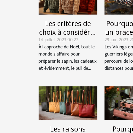
Les critères de
Pourquo
choix à considérer
un brace
14 juillet 2023 00:22
pour choisir un
29 juin 2023 21
À l'approche de Noël, tout le
Les Vikings on
bon pull de Noël
monde s'affaire pour
guerriers lége
préparer le sapin, les cadeaux
parcouru de l
et évidemment, le pull de...
distances pour 
Les raisons
Pourq