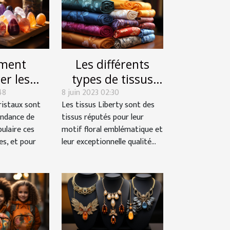
ment
Les différents
er les
types de tissus
48
ux dans
8 juin 2023 02:30
Liberty
ristaux sont
Les tissus Liberty sont des
 style
endance de
tissus réputés pour leur
nnel ?
pulaire ces
motif floral emblématique et
es, et pour
leur exceptionnelle qualité...