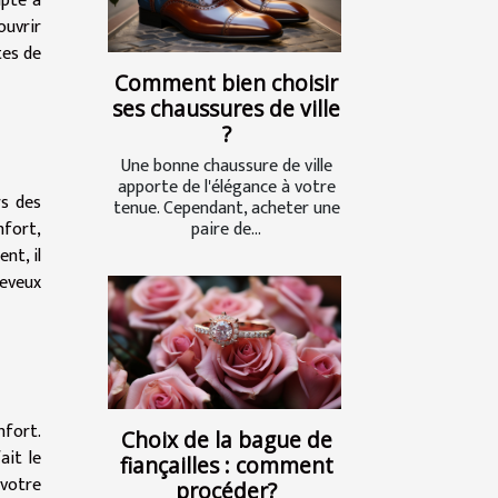
apté à
uvrir
tes de
Comment bien choisir
ses chaussures de ville
?
Une bonne chaussure de ville
apporte de l'élégance à votre
rs des
tenue. Cependant, acheter une
fort,
paire de...
nt, il
heveux
nfort.
Choix de la bague de
ait le
fiançailles : comment
 votre
procéder?