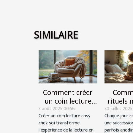
SIMILAIRE
Comment créer
Comme
un coin lecture
rituels
3 août 2025 00:56
cosy chez soi ?
30 juillet 2025
influen
Créer un coin lecture cosy
Chaque jour 
votre
chez soi transforme
une succession
quoti
l’expérience de la lecture en
parfois anodin