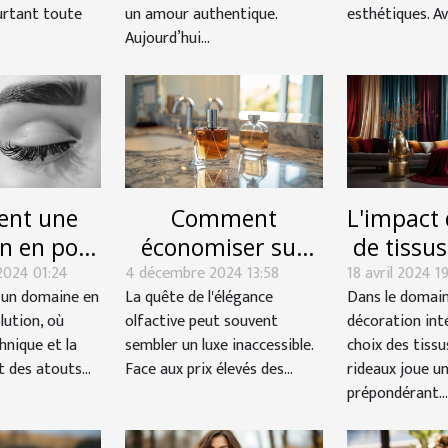
décoration de
urtant toute
un amour authentique.
esthétiques. Ave
mariage
Aujourd’hui...
nt une
Comment
L'impact 
n en pose
économiser sur
de tissus
2024 01:24
ls peut
4 décembre 2024 13:58
les parfums de
18 avril 2024 19
ridea
 un domaine en
La quête de l'élégance
Dans le domain
r votre
luxe avec des
l'ambian
lution, où
olfactive peut souvent
décoration inté
rière
alternatives
pi
hnique et la
sembler un luxe inaccessible.
choix des tissu
étique
abordables
t des atouts...
Face aux prix élevés des...
rideaux joue un
prépondérant...