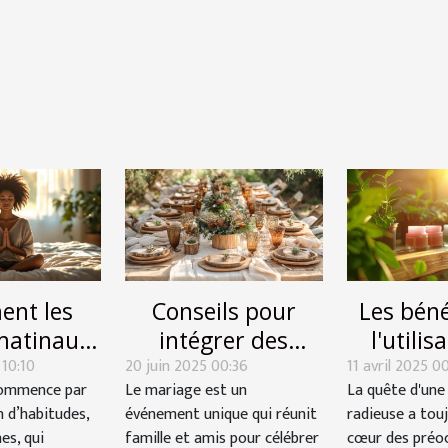
nt les
Conseils pour
Les béné
 matinaux
intégrer des
l'utilis
 10:10
cent-ils
20 juin 2025 00:36
éléments
11 avril 2025 0
cosméti
commence par
Le mariage est un
La quête d'une
 succès
écoresponsables
pour la 
 d’habitudes,
événement unique qui réunit
radieuse a tou
dien ?
dans votre
la 
es, qui
famille et amis pour célébrer
cœur des préo