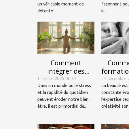
un véritable moment de
façonnent po
détente...
la...
Comment
Comme
intégrer des
formatio
1 février 2025 00:34
routines de yoga
24 décembre 
de ci
Dans un monde où le stress
La beauté est
pour améliorer le
booste
et la rapidité du quotidien
constante évo
bien-être
car
peuvent éroder notre bien-
l'expertise tec
quotidien
esth
être, il est primordial de...
créativité son