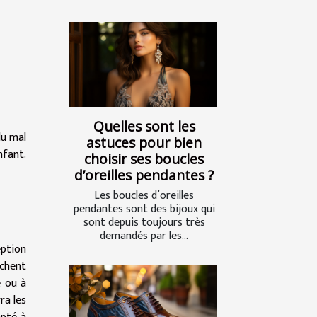
Quelles sont les
du mal
astuces pour bien
nfant.
choisir ses boucles
d’oreilles pendantes ?
Les boucles d’oreilles
pendantes sont des bijoux qui
sont depuis toujours très
demandés par les...
eption
achent
e ou à
ra les