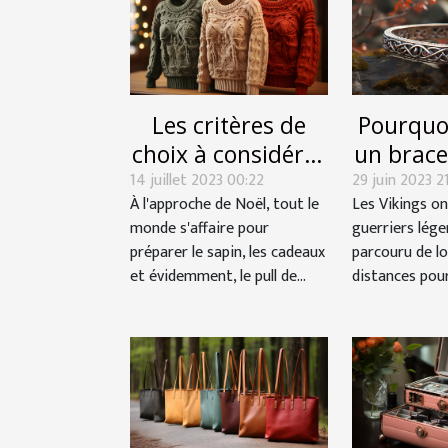
Les critères de
Pourquo
choix à considérer
un brace
14 juillet 2023 00:22
pour choisir un
29 juin 2023 21
À l'approche de Noël, tout le
Les Vikings on
bon pull de Noël
monde s'affaire pour
guerriers lége
préparer le sapin, les cadeaux
parcouru de l
et évidemment, le pull de...
distances pour 