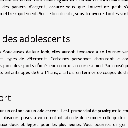
lement les enfiler. Vous devez également choisir un formulaire ad
r des paniers d’argent, assurez-vous que l’ouverture peut s’o
 mettre rapidement. Sur ce
lien du site
, vous trouverez toutes sor
 des adolescents
s. Soucieuses de leur look, elles auront tendance à se tourner ve
es types de vêtements. Certaines personnes choisiront le con
rs pour des sports d’intérieur comme la course à pied. Par conséque
 les enfants âgés de 6 à 14 ans, à la fois en termes de coupes de c
ort
 un enfant ou un adolescent, il est primordial de privilégier le co
 plusieurs poses à votre enfant afin de déterminer celle qui lui f
aux doux et légers pour les plus jeunes. Vous pourriez diriger