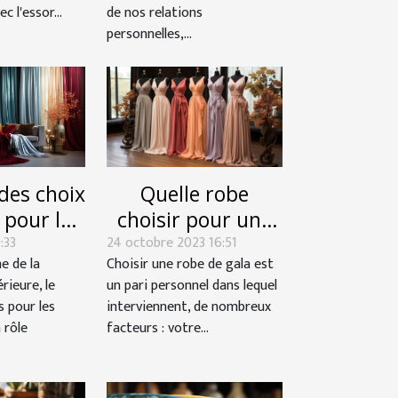
c l'essor...
de nos relations
personnelles,...
Quelle robe
des choix
choisir pour une
 pour les
24 octobre 2023 16:51
soirée gala ?
:33
ux sur
Choisir une robe de gala est
e de la
ce d'une
un pari personnel dans lequel
rieure, le
èce
interviennent, de nombreux
s pour les
facteurs : votre...
 rôle