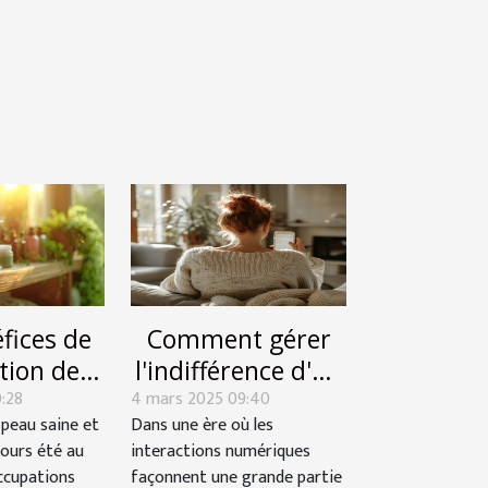
fices de
Comment gérer
ation de
l'indifférence d'un
0:28
ques bio
4 mars 2025 09:40
ex sur les réseaux
 peau saine et
Dans une ère où les
santé de
sociaux
jours été au
interactions numériques
peau
ccupations
façonnent une grande partie