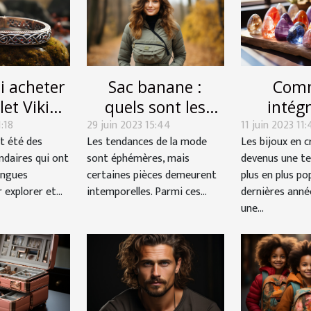
i acheter
Sac banane :
Com
let Viking
quels sont les
intégr
:18
?
29 juin 2023 15:44
avantages de
11 juin 2023 11:
crista
t été des
Les tendances de la mode
Les bijoux en c
choisir cet
votre
ndaires qui ont
sont éphémères, mais
devenus une t
accessoire de
perso
ongues
certaines pièces demeurent
plus en plus po
mode ?
explorer et...
intemporelles. Parmi ces...
dernières anné
une...