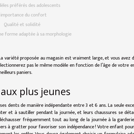
èles préférés des adolescents
’importance du confort
Qualité et solidité
ne forme adaptée à sa morphologie
La variété proposée au magasin est vraiment large, et vous avez 
électionnerez pas le même modèle en fonction de l’âge de votre e
illeurs paniers.
 aux plus jeunes
 ses dents de manière indépendante entre 3 et 6 ans. La seule exc
ter et à sautiller pendant la journée, et leurs chaussures se dét
déchausser fréquemment tout au long de la journée à la garderi
aniers à gratter pour favoriser son indépendance ! Votre enfant pour