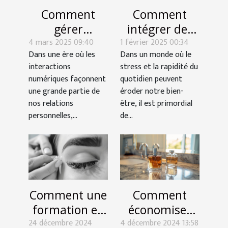
Comment
Comment
gérer
intégrer des
4 mars 2025 09:40
l'indifférence
1 février 2025 00:34
routines de
Dans une ère où les
Dans un monde où le
d'un ex sur les
yoga pour
interactions
stress et la rapidité du
réseaux
améliorer le
numériques façonnent
quotidien peuvent
sociaux
bien-être
une grande partie de
éroder notre bien-
quotidien
nos relations
être, il est primordial
personnelles,...
de...
Comment une
Comment
formation en
économiser
24 décembre 2024
pose de cils
4 décembre 2024 13:58
sur les