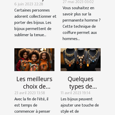
27 mai 2023 03:02
quoi
6 juin 2023 22:28
est-elle
Vous souhaitez en
comprendre
Certaines personnes
indispensable ?
savoir plus sur la
adorent collectionner et
de la
permanente homme ?
porter des bijoux. Les
permanente
Cette technique de
bijoux permettent de
?
coiffure permet aux
sublimer la tenue...
hommes...
Les meilleurs
Quelques
choix de
types de
23 avril 2023 13:58
vêtements
11 avril 2023 19:14
colliers que
Avec la fin de l'été, il
Les bijoux peuvent
pour enfants
vous pouvez
est temps de
ajouter une touche de
pour la
mettre
commencer à penser
style et de