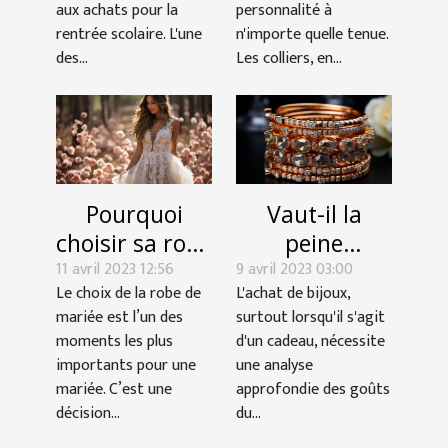
rentrée
aux achats pour la
personnalité à
scolaire
rentrée scolaire. L'une
n'importe quelle tenue.
des...
Les colliers, en...
Pourquoi
Vaut-il la
choisir sa robe
peine
11 avril 2023 12:56
de mariage
9 avril 2023 03:00
d'acheter des
Le choix de la robe de
L'achat de bijoux,
chez la
bijoux en ligne
mariée est l’un des
surtout lorsqu'il s'agit
boutique
?
moments les plus
d'un cadeau, nécessite
Nanyne ?
importants pour une
une analyse
mariée. C’est une
approfondie des goûts
décision...
du...