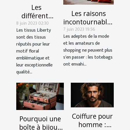
Les
Les raisons
différents
incontournables
8 juin 2023 02:30
types de
7 juin 2023 19:56
d’acquérir un
Les tissus Liberty
tissus
Les adeptes de la mode
sont des tissus
totebag à la
Liberty
et les amateurs de
réputés pour leur
mode
shopping ne peuvent plus
motif floral
s'en passer : les totebags
emblématique et
ont envahi...
leur exceptionnelle
qualité...
Coiffure pour
Pourquoi une
homme :
boîte à bijoux