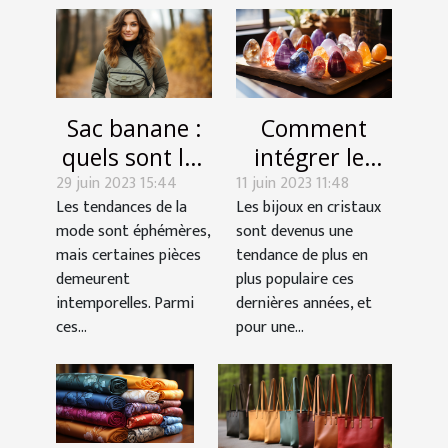
Sac banane :
Comment
quels sont les
intégrer les
29 juin 2023 15:44
avantages de
11 juin 2023 11:48
cristaux dans
Les tendances de la
Les bijoux en cristaux
choisir cet
votre style
mode sont éphémères,
sont devenus une
accessoire de
personnel ?
mais certaines pièces
tendance de plus en
mode ?
demeurent
plus populaire ces
intemporelles. Parmi
dernières années, et
ces...
pour une...