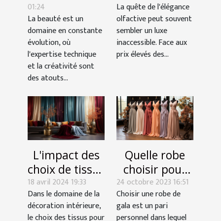
01:24
La quête de l'élégance
peut booster
parfums de
La beauté est un
olfactive peut souvent
votre carrière
luxe avec des
domaine en constante
sembler un luxe
esthétique
alternatives
évolution, où
inaccessible. Face aux
abordables
l'expertise technique
prix élevés des...
et la créativité sont
des atouts...
Quelle robe
L'impact des
choisir pour
choix de tissus
24 octobre 2023 16:51
une soirée
18 avril 2024 19:33
pour les
Choisir une robe de
Dans le domaine de la
gala ?
rideaux sur
gala est un pari
décoration intérieure,
l'ambiance
personnel dans lequel
le choix des tissus pour