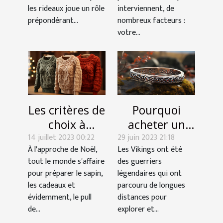
d'une pièce
interviennent, de
les rideaux joue un rôle
nombreux facteurs :
prépondérant...
votre...
Les critères de
Pourquoi
choix à
acheter un
14 juillet 2023 00:22
considérer
29 juin 2023 21:18
bracelet
À l'approche de Noël,
Les Vikings ont été
pour choisir
Viking ?
tout le monde s'affaire
des guerriers
un bon pull de
pour préparer le sapin,
légendaires qui ont
Noël
les cadeaux et
parcouru de longues
évidemment, le pull
distances pour
de...
explorer et...