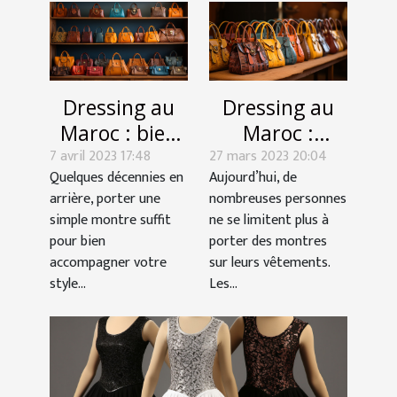
Dressing au
Dressing au
Maroc : bien
Maroc :
7 avril 2023 17:48
choisir vos
27 mars 2023 20:04
Comment
Quelques décennies en
Aujourd’hui, de
sacoches et
bien choisir
arrière, porter une
nombreuses personnes
sacs à main
vos sacoches
simple montre suffit
ne se limitent plus à
et sacs à main
pour bien
porter des montres
?
accompagner votre
sur leurs vêtements.
style...
Les...