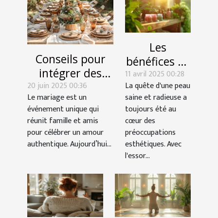
Les
Conseils pour
bénéfices de
intégrer des
11 avril 2025 00:28
l'utilisation
20 juin 2025 00:36
éléments
La quête d'une peau
de
Le mariage est un
saine et radieuse a
écoresponsables
cosmétiques
événement unique qui
toujours été au
dans votre
bio pour la
réunit famille et amis
cœur des
décoration de
santé de la
pour célébrer un amour
préoccupations
mariage
authentique. Aujourd’hui...
esthétiques. Avec
peau
l'essor...