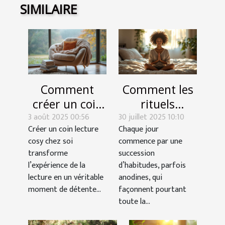
SIMILAIRE
Comment
Comment les
créer un coin
rituels
3 août 2025 00:56
lecture cosy
30 juillet 2025 10:10
matinaux
Créer un coin lecture
Chaque jour
chez soi ?
influencent-ils
cosy chez soi
commence par une
votre succès
transforme
succession
quotidien ?
l’expérience de la
d’habitudes, parfois
lecture en un véritable
anodines, qui
moment de détente...
façonnent pourtant
toute la...