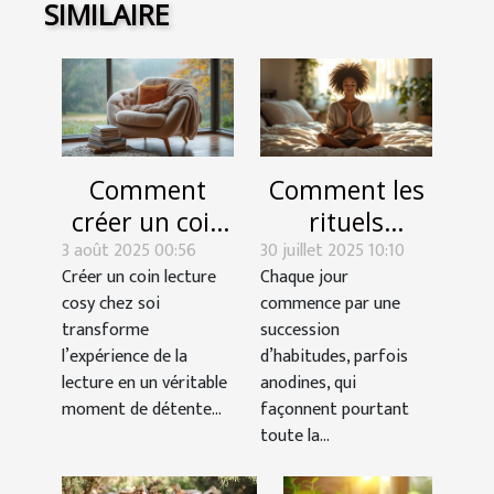
SIMILAIRE
Comment
Comment les
créer un coin
rituels
3 août 2025 00:56
lecture cosy
30 juillet 2025 10:10
matinaux
Créer un coin lecture
Chaque jour
chez soi ?
influencent-ils
cosy chez soi
commence par une
votre succès
transforme
succession
quotidien ?
l’expérience de la
d’habitudes, parfois
lecture en un véritable
anodines, qui
moment de détente...
façonnent pourtant
toute la...