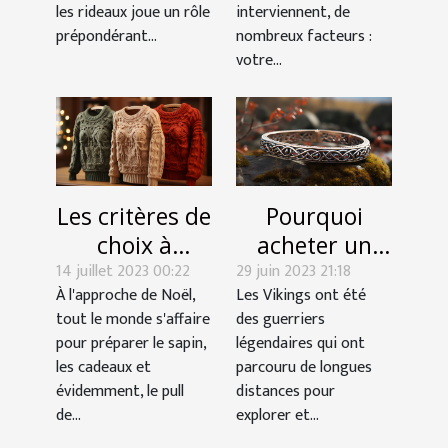
d'une pièce
interviennent, de
les rideaux joue un rôle
nombreux facteurs :
prépondérant...
votre...
Les critères de
Pourquoi
choix à
acheter un
14 juillet 2023 00:22
considérer
29 juin 2023 21:18
bracelet
À l'approche de Noël,
Les Vikings ont été
pour choisir
Viking ?
tout le monde s'affaire
des guerriers
un bon pull de
pour préparer le sapin,
légendaires qui ont
Noël
les cadeaux et
parcouru de longues
évidemment, le pull
distances pour
de...
explorer et...