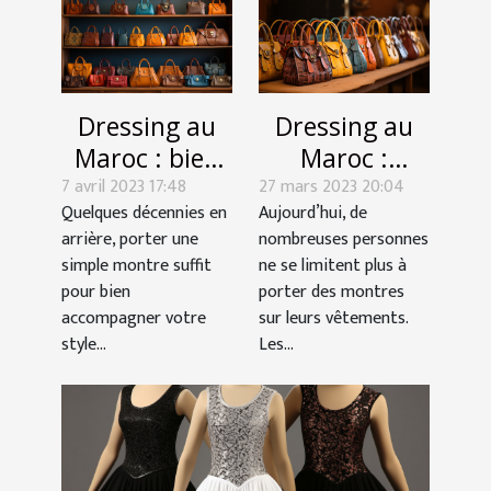
Dressing au
Dressing au
Maroc : bien
Maroc :
7 avril 2023 17:48
choisir vos
27 mars 2023 20:04
Comment
Quelques décennies en
Aujourd’hui, de
sacoches et
bien choisir
arrière, porter une
nombreuses personnes
sacs à main
vos sacoches
simple montre suffit
ne se limitent plus à
et sacs à main
pour bien
porter des montres
?
accompagner votre
sur leurs vêtements.
style...
Les...