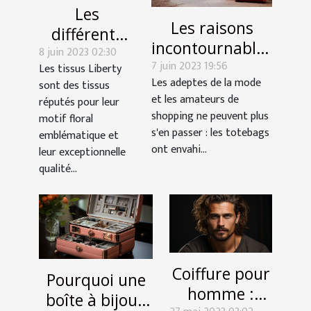
Les
Les raisons
différents
incontournables
8 juin 2023 02:30
types de
7 juin 2023 19:56
d’acquérir un
Les tissus Liberty
tissus
Les adeptes de la mode
sont des tissus
totebag à la
Liberty
et les amateurs de
réputés pour leur
mode
shopping ne peuvent plus
motif floral
s'en passer : les totebags
emblématique et
ont envahi...
leur exceptionnelle
qualité...
Coiffure pour
Pourquoi une
homme :
boîte à bijoux