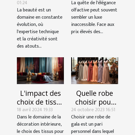
01:24
La quête de l'élégance
peut booster
parfums de
La beauté est un
olfactive peut souvent
votre carrière
luxe avec des
domaine en constante
sembler un luxe
esthétique
alternatives
évolution, où
inaccessible. Face aux
abordables
l'expertise technique
prix élevés des...
et la créativité sont
des atouts...
Quelle robe
L'impact des
choisir pour
choix de tissus
24 octobre 2023 16:51
une soirée
18 avril 2024 19:33
pour les
Choisir une robe de
Dans le domaine de la
gala ?
rideaux sur
gala est un pari
décoration intérieure,
l'ambiance
personnel dans lequel
le choix des tissus pour