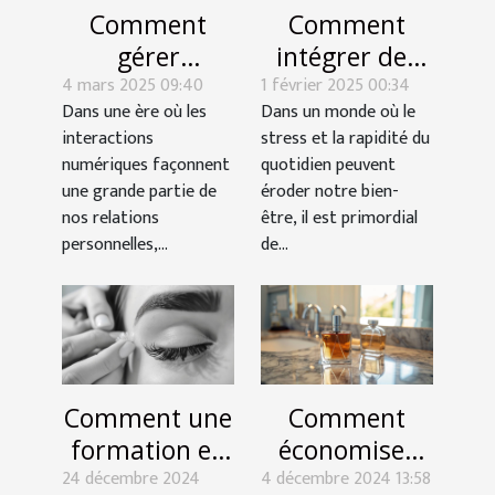
Comment
Comment
gérer
intégrer des
4 mars 2025 09:40
l'indifférence
1 février 2025 00:34
routines de
Dans une ère où les
Dans un monde où le
d'un ex sur les
yoga pour
interactions
stress et la rapidité du
réseaux
améliorer le
numériques façonnent
quotidien peuvent
sociaux
bien-être
une grande partie de
éroder notre bien-
quotidien
nos relations
être, il est primordial
personnelles,...
de...
Comment une
Comment
formation en
économiser
24 décembre 2024
pose de cils
4 décembre 2024 13:58
sur les