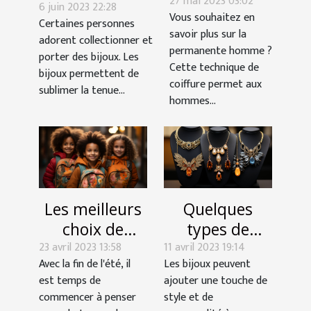
27 mai 2023 03:02
quoi
6 juin 2023 22:28
est-elle
Vous souhaitez en
comprendre
Certaines personnes
indispensable ?
savoir plus sur la
adorent collectionner et
de la
permanente homme ?
porter des bijoux. Les
permanente
Cette technique de
bijoux permettent de
?
coiffure permet aux
sublimer la tenue...
hommes...
Les meilleurs
Quelques
choix de
types de
23 avril 2023 13:58
vêtements
11 avril 2023 19:14
colliers que
Avec la fin de l'été, il
Les bijoux peuvent
pour enfants
vous pouvez
est temps de
ajouter une touche de
pour la
mettre
commencer à penser
style et de
rentrée