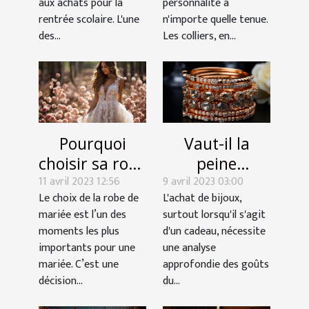
aux achats pour la
personnalité à
scolaire
rentrée scolaire. L'une
n'importe quelle tenue.
des...
Les colliers, en...
Pourquoi
Vaut-il la
choisir sa robe
peine
11 avril 2023 12:56
de mariage
9 avril 2023 03:00
d'acheter des
Le choix de la robe de
L'achat de bijoux,
chez la
bijoux en ligne
mariée est l’un des
surtout lorsqu'il s'agit
boutique
?
moments les plus
d'un cadeau, nécessite
Nanyne ?
importants pour une
une analyse
mariée. C’est une
approfondie des goûts
décision...
du...