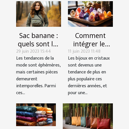
Sac banane :
Comment
quels sont les
intégrer les
29 juin 2023 15:44
avantages de
11 juin 2023 11:48
cristaux dans
Les tendances de la
Les bijoux en cristaux
choisir cet
votre style
mode sont éphémères,
sont devenus une
accessoire de
personnel ?
mais certaines pièces
tendance de plus en
mode ?
demeurent
plus populaire ces
intemporelles. Parmi
dernières années, et
ces...
pour une...