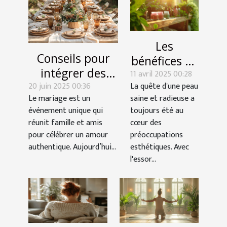
Les
Conseils pour
bénéfices de
intégrer des
11 avril 2025 00:28
l'utilisation
20 juin 2025 00:36
éléments
La quête d'une peau
de
Le mariage est un
saine et radieuse a
écoresponsables
cosmétiques
événement unique qui
toujours été au
dans votre
bio pour la
réunit famille et amis
cœur des
décoration de
santé de la
pour célébrer un amour
préoccupations
mariage
authentique. Aujourd’hui...
esthétiques. Avec
peau
l'essor...