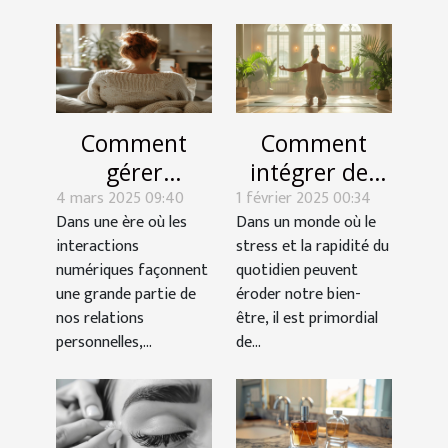
Comment
Comment
gérer
intégrer des
4 mars 2025 09:40
l'indifférence
1 février 2025 00:34
routines de
Dans une ère où les
Dans un monde où le
d'un ex sur les
yoga pour
interactions
stress et la rapidité du
réseaux
améliorer le
numériques façonnent
quotidien peuvent
sociaux
bien-être
une grande partie de
éroder notre bien-
quotidien
nos relations
être, il est primordial
personnelles,...
de...