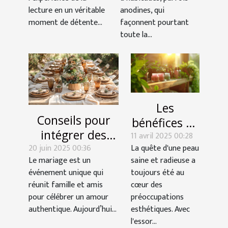
lecture en un véritable
anodines, qui
moment de détente...
façonnent pourtant
toute la...
Les
Conseils pour
bénéfices de
intégrer des
11 avril 2025 00:28
l'utilisation
20 juin 2025 00:36
éléments
La quête d'une peau
de
Le mariage est un
saine et radieuse a
écoresponsables
cosmétiques
événement unique qui
toujours été au
dans votre
bio pour la
réunit famille et amis
cœur des
décoration de
santé de la
pour célébrer un amour
préoccupations
mariage
authentique. Aujourd’hui...
esthétiques. Avec
peau
l'essor...