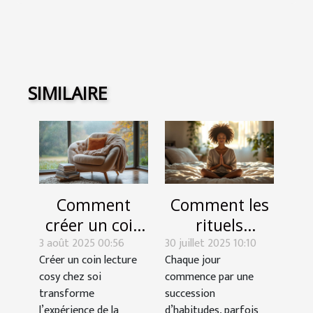
SIMILAIRE
Comment
Comment les
créer un coin
rituels
3 août 2025 00:56
lecture cosy
30 juillet 2025 10:10
matinaux
Créer un coin lecture
Chaque jour
chez soi ?
influencent-ils
cosy chez soi
commence par une
votre succès
transforme
succession
quotidien ?
l’expérience de la
d’habitudes, parfois