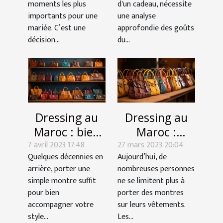
moments les plus
d'un cadeau, nécessite
Nanyne ?
importants pour une
une analyse
mariée. C’est une
approfondie des goûts
décision...
du...
Dressing au
Dressing au
Maroc : bien
Maroc :
7 avril 2023 17:48
choisir vos
27 mars 2023 20:04
Comment
Quelques décennies en
Aujourd’hui, de
sacoches et
bien choisir
arrière, porter une
nombreuses personnes
sacs à main
vos sacoches
simple montre suffit
ne se limitent plus à
et sacs à main
pour bien
porter des montres
?
accompagner votre
sur leurs vêtements.
style...
Les...