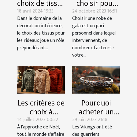
choisir pour
choix de tissus
24 octobre 2023 16:51
une soirée
18 avril 2024 19:33
pour les
Choisir une robe de
Dans le domaine de la
gala ?
rideaux sur
gala est un pari
décoration intérieure,
l'ambiance
personnel dans lequel
le choix des tissus pour
d'une pièce
interviennent, de
les rideaux joue un rôle
nombreux facteurs :
prépondérant...
votre...
Les critères de
Pourquoi
choix à
acheter un
14 juillet 2023 00:22
considérer
29 juin 2023 21:18
bracelet
À l'approche de Noël,
Les Vikings ont été
pour choisir
Viking ?
tout le monde s'affaire
des guerriers