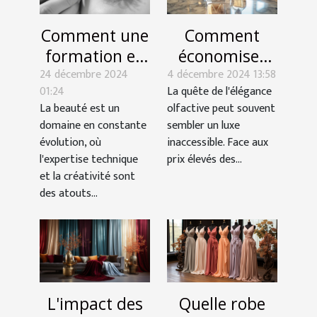
Comment une
Comment
formation en
économiser
24 décembre 2024
pose de cils
4 décembre 2024 13:58
sur les
01:24
La quête de l'élégance
peut booster
parfums de
La beauté est un
olfactive peut souvent
votre carrière
luxe avec des
domaine en constante
sembler un luxe
esthétique
alternatives
évolution, où
inaccessible. Face aux
abordables
l'expertise technique
prix élevés des...
et la créativité sont
des atouts...
Quelle robe
L'impact des