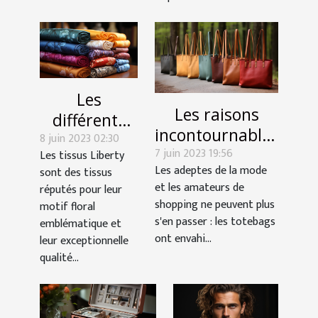
Les
Les raisons
différents
incontournables
8 juin 2023 02:30
types de
7 juin 2023 19:56
d’acquérir un
Les tissus Liberty
tissus
Les adeptes de la mode
sont des tissus
totebag à la
Liberty
et les amateurs de
réputés pour leur
mode
shopping ne peuvent plus
motif floral
s'en passer : les totebags
emblématique et
ont envahi...
leur exceptionnelle
qualité...