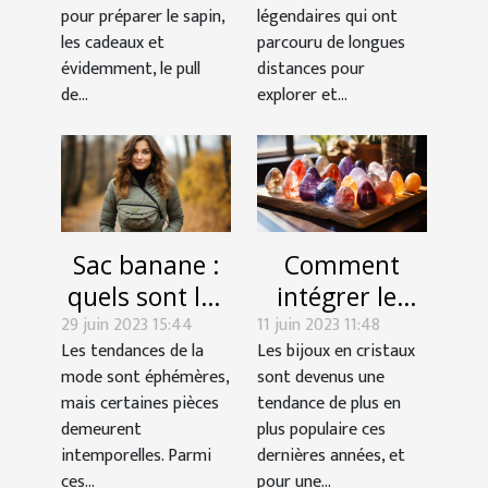
un bon pull de
pour préparer le sapin,
légendaires qui ont
Noël
les cadeaux et
parcouru de longues
évidemment, le pull
distances pour
de...
explorer et...
Sac banane :
Comment
quels sont les
intégrer les
29 juin 2023 15:44
avantages de
11 juin 2023 11:48
cristaux dans
Les tendances de la
Les bijoux en cristaux
choisir cet
votre style
mode sont éphémères,
sont devenus une
accessoire de
personnel ?
mais certaines pièces
tendance de plus en
mode ?
demeurent
plus populaire ces
intemporelles. Parmi
dernières années, et
ces...
pour une...