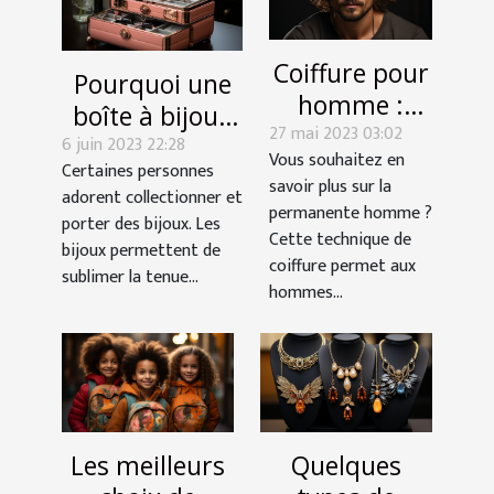
Coiffure pour
Pourquoi une
homme :
boîte à bijoux
27 mai 2023 03:02
quoi
6 juin 2023 22:28
est-elle
Vous souhaitez en
comprendre
Certaines personnes
indispensable ?
savoir plus sur la
adorent collectionner et
de la
permanente homme ?
porter des bijoux. Les
permanente
Cette technique de
bijoux permettent de
?
coiffure permet aux
sublimer la tenue...
hommes...
Les meilleurs
Quelques