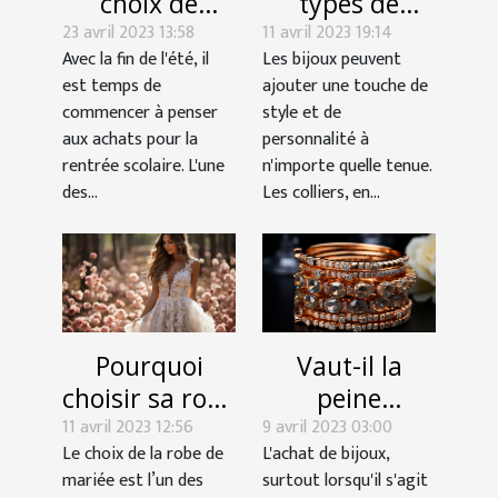
choix de
types de
23 avril 2023 13:58
vêtements
11 avril 2023 19:14
colliers que
Avec la fin de l'été, il
Les bijoux peuvent
pour enfants
vous pouvez
est temps de
ajouter une touche de
pour la
mettre
commencer à penser
style et de
rentrée
aux achats pour la
personnalité à
scolaire
rentrée scolaire. L'une
n'importe quelle tenue.
des...
Les colliers, en...
Pourquoi
Vaut-il la
choisir sa robe
peine
11 avril 2023 12:56
de mariage
9 avril 2023 03:00
d'acheter des
Le choix de la robe de
L'achat de bijoux,
chez la
bijoux en ligne
mariée est l’un des
surtout lorsqu'il s'agit
boutique
?